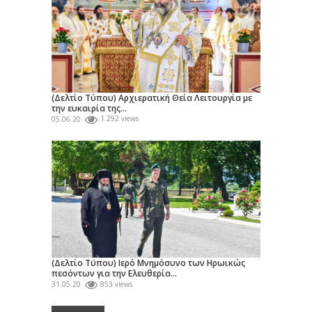
(Δελτίο Τύπου) Αρχιερατική Θεία Λειτουργία με
την ευκαιρία της...
05.06.20
1.292 views
(Δελτίο Τϋπου) Ιερό Μνημόσυνο των Ηρωικώς
πεσόντων για την Ελευθερία...
31.05.20
853 views