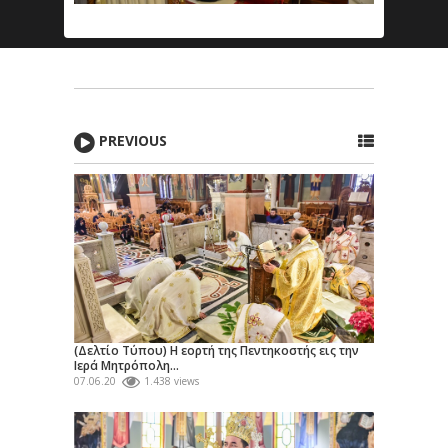
PREVIOUS
(Δελτίο Τύπου) Η εορτή της Πεντηκοστής εις την
Ιερά Μητρόπολη...
07.06.20
1.438 views