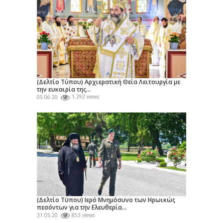
(Δελτίο Τύπου) Αρχιερατική Θεία Λειτουργία με
την ευκαιρία της...
05.06.20
1.292 views
(Δελτίο Τϋπου) Ιερό Μνημόσυνο των Ηρωικώς
πεσόντων για την Ελευθερία...
31.05.20
853 views