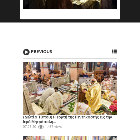
PREVIOUS
(Δελτίο Τύπου) Η εορτή της Πεντηκοστής εις την
Ιερά Μητρόπολη...
07.06.20
1.437 views