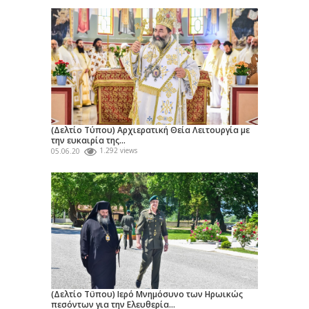
(Δελτίο Τύπου) Αρχιερατική Θεία Λειτουργία με
την ευκαιρία της...
05.06.20
1.292 views
(Δελτίο Τϋπου) Ιερό Μνημόσυνο των Ηρωικώς
πεσόντων για την Ελευθερία...