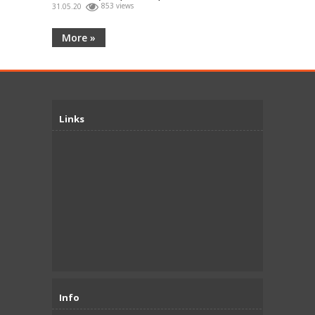
31.05.20
853 views
More »
Links
Info