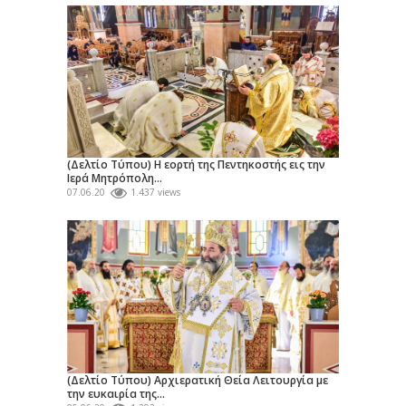
(Δελτίο Τύπου) Η εορτή της Πεντηκοστής εις την
Ιερά Μητρόπολη...
07.06.20
1.437 views
(Δελτίο Τύπου) Αρχιερατική Θεία Λειτουργία με
την ευκαιρία της...