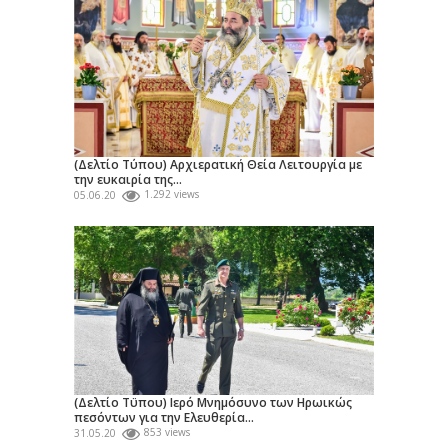
(Δελτίο Τύπου) Αρχιερατική Θεία Λειτουργία με
την ευκαιρία της...
05.06.20
1.292 views
(Δελτίο Τϋπου) Ιερό Μνημόσυνο των Ηρωικώς
πεσόντων για την Ελευθερία...
31.05.20
853 views