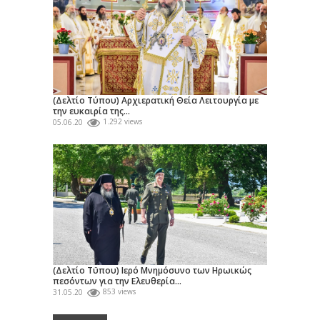
(Δελτίο Τύπου) Αρχιερατική Θεία Λειτουργία με
την ευκαιρία της...
05.06.20
1.292 views
(Δελτίο Τϋπου) Ιερό Μνημόσυνο των Ηρωικώς
πεσόντων για την Ελευθερία...
31.05.20
853 views