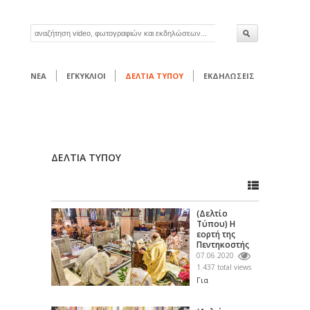
ΝΕΑ
ΕΓΚΥΚΛΙΟΙ
ΔΕΛΤΙΑ ΤΥΠΟΥ
ΕΚΔΗΛΩΣΕΙΣ
ΔΕΛΤΙΑ ΤΥΠΟΥ
(Δελτίο
Τύπου) Η
εορτή της
Πεντηκοστής
εις την Ιερά
07.06.2020
Μητρόπολη...
1.437 total views
Για
φωτογραφίες
πατήστε πάνω.