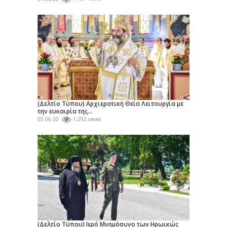
(Δελτίο Τύπου) Αρχιερατική Θεία Λειτουργία με
την ευκαιρία της...
05.06.20
1.292 views
(Δελτίο Τϋπου) Ιερό Μνημόσυνο των Ηρωικώς