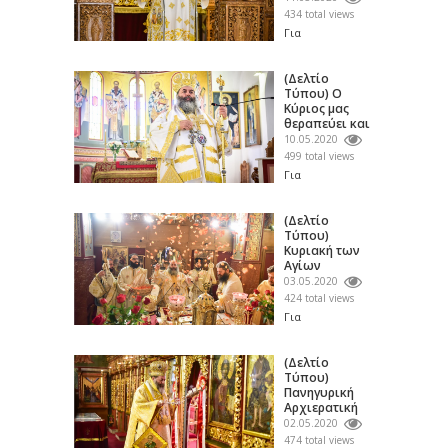
τον Ιερό ναό
434 total views
Κοιμήσεως...
Για
φωτογραφία
πατήστε πάνω.
Μέσα στο
(Δελτίο
λαμπρό κλίμα
Τύπου) Ο
της
Κύριος μας
Αναστάσιμης
θεραπεύει και
περιόδου...
μας χαρίζει
10.05.2020
αυτό που...
499 total views
Για
φωτογραφίες
πατήστε πάνω.
Το πρωί της
(Δελτίο
10ης Μαΐου ε.έ.,
Τύπου)
Κυριακή του...
Κυριακή των
Αγίων
Μυροφόρων
03.05.2020
Γυναικών εις
424 total views
τον...
Για
φωτογραφίες
πατήστε πάνω.
Την Γ΄ Κυριακή
(Δελτίο
από του Πάσχα,
Τύπου)
03 Μαΐου 2020,
Πανηγυρική
εορτάσθηκε...
Αρχιερατική
Θεία
02.05.2020
Λειτουργία επί
474 total views