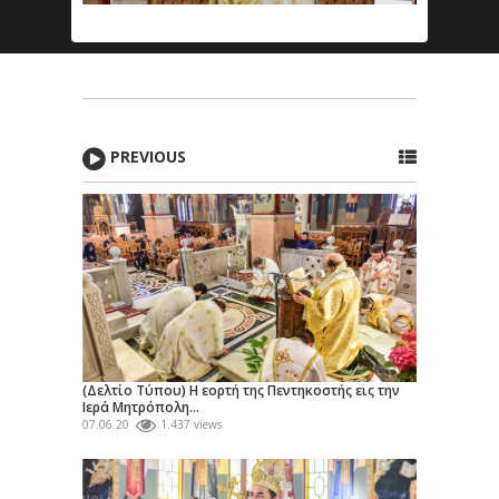
PREVIOUS
(Δελτίο Τύπου) Η εορτή της Πεντηκοστής εις την
Ιερά Μητρόπολη...
07.06.20
1.437 views