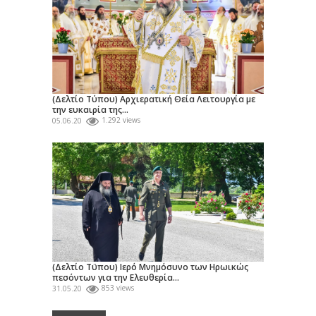
(Δελτίο Τύπου) Αρχιερατική Θεία Λειτουργία με
την ευκαιρία της...
05.06.20
1.292 views
(Δελτίο Τϋπου) Ιερό Μνημόσυνο των Ηρωικώς
πεσόντων για την Ελευθερία...
31.05.20
853 views