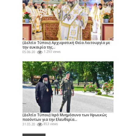
(Δελτίο Τύπου) Αρχιερατική Θεία Λειτουργία με
την ευκαιρία της...
05.06.20
1.293 views
(Δελτίο Τϋπου) Ιερό Μνημόσυνο των Ηρωικώς
πεσόντων για την Ελευθερία...
31.05.20
853 views