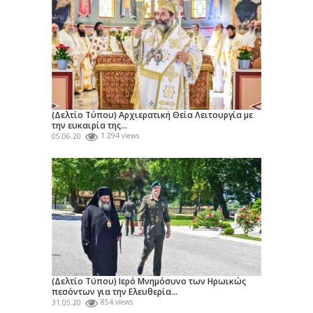
(Δελτίο Τύπου) Αρχιερατική Θεία Λειτουργία με
την ευκαιρία της...
05.06.20
1.294 views
(Δελτίο Τϋπου) Ιερό Μνημόσυνο των Ηρωικώς
πεσόντων για την Ελευθερία...
31.05.20
854 views