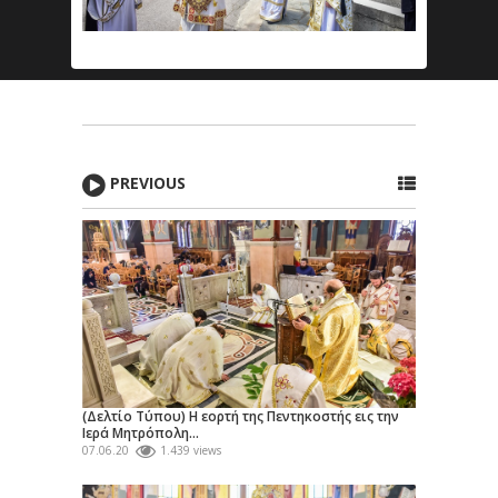
PREVIOUS
(Δελτίο Τύπου) Η εορτή της Πεντηκοστής εις την
Ιερά Μητρόπολη...
07.06.20
1.439 views